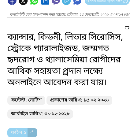
আপনার মতামত প্রদান করুন
কনটেন্টটি শেষ হাল-নাগাদ করা হয়েছে: রবিবার, ১৫ ফেব্রুয়ারী, ২০২৬ এ ০৭:১৭ PM
ক্যান্সার, কিডনী, লিভার সিরোসিস,
স্ট্রোকে প্যারালাইজড, জম্মগত
হৃদরোগ ও থ্যালাসেমিয়া রোগীদের
আথিক সহায়তা প্র্রদান লক্ষ্যে
অনলাইনে আবেদন করা যায়।
কন্টেন্ট: নোটিশ
প্রকাশের তারিখ: ১৫-০২-২০২৬
আর্কাইভ তারিখ: ৩১-১২-২০২৮
ফাইল ১