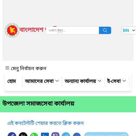
বাংলাদেশ জাতীয় তথ্য বাতায়ন
BN
দেখুন
মেনু নির্বাচন করুন
আমাদের সেবা
অন্যান্য কার্যালয়
ই-সেবা
গ্
উপজেলা সমাজসেবা কার্যালয়
এই কনটেন্টটি শেয়ার করতে ক্লিক করুন