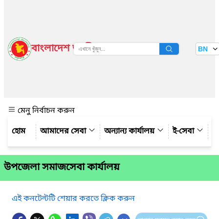
বাংলাদেশ জাতীয় তথ্য বাতায়ন
BN
দেখুন
মেনু নির্বাচন করুন
আমাদের সেবা
অন্যান্য কার্যালয়
ই-সেবা
গ্
উপজেলা সমাজসেবা কার্যালয়
এই কনটেন্টটি শেয়ার করতে ক্লিক করুন